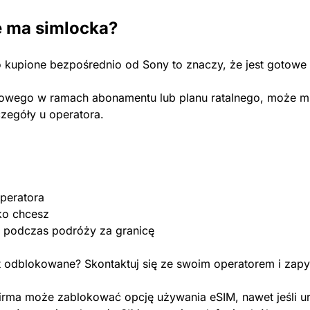
te ma simlocka?
yło kupione bezpośrednio od Sony to znaczy, że jest gotowe
owego w ramach abonamentu lub planu ratalnego, może mieć
zegóły u operatora.
peratora
ko chcesz
M podczas podróży za granicę
 odblokowane? Skontaktuj się ze swoim operatorem i zapyt
irma może zablokować opcję używania eSIM, nawet jeśli urz