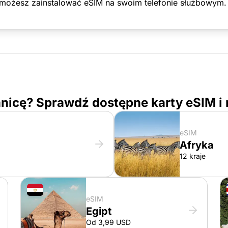
 możesz zainstalować eSIM na swoim telefonie służbowym.
nicę? Sprawdź dostępne karty eSIM i 
eSIM
Afryka
12 kraje
eSIM
Egipt
Od 3,99 USD