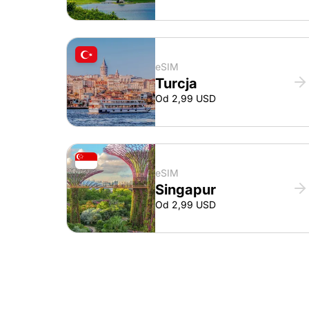
eSIM
Turcja
Od 2,99 USD
eSIM
Singapur
Od 2,99 USD