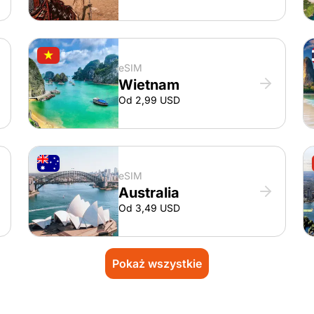
eSIM
Wietnam
Od 2,99 USD
eSIM
Australia
Od 3,49 USD
Pokaż wszystkie