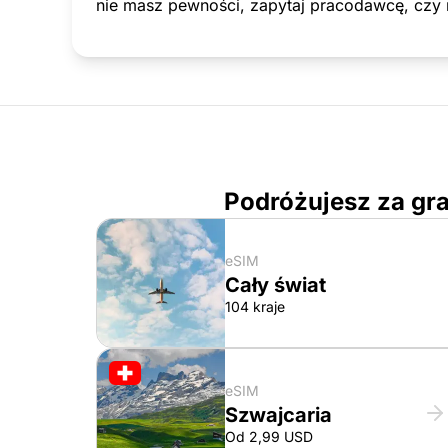
nie masz pewności, zapytaj pracodawcę, czy
Podróżujesz za gra
eSIM
Cały świat
104 kraje
eSIM
Szwajcaria
Od 2,99 USD