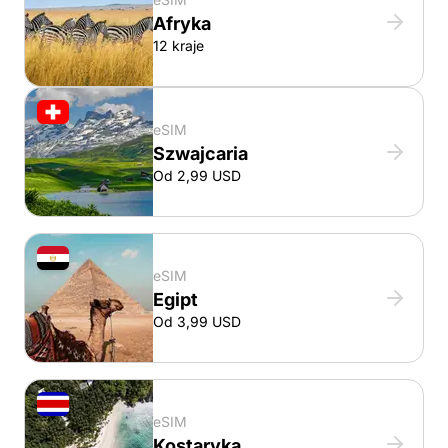
Afryka
12 kraje
eSIM
Szwajcaria
Od 2,99 USD
eSIM
Egipt
Od 3,99 USD
eSIM
Kostaryka