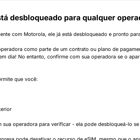
tá desbloqueado para qualquer opera
te com Motorola, ele já está desbloqueado e pronto par
peradora como parte de um contrato ou plano de pagament
m dia! No entanto, confirme com sua operadora se o apare
rmite que você:
terior
 sua operadora para verificar - ela pode desbloqueá-lo se
mpresa pode desativar o recurso de eSIM, mesmo que o apa