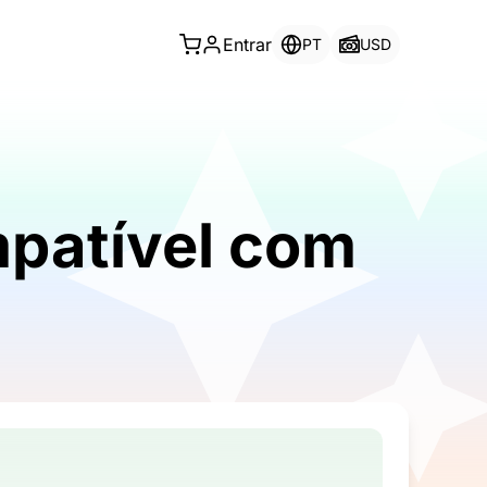
Entrar
PT
USD
patível com