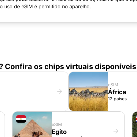
 o uso de eSIM é permitido no aparelho.
or? Confira os chips virtuais disponíve
eSIM
África
12 países
eSIM
Egito