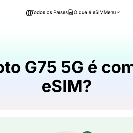
Todos os Países
O que é eSIM
Menu
oto G75 5G é com
eSIM?