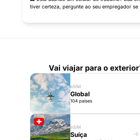
tiver certeza, pergunte ao seu empregador se
Vai viajar para o exteri
eSIM
Global
104 países
eSIM
Suíça