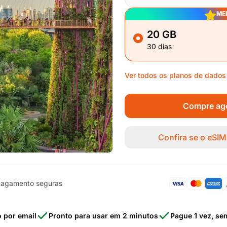
ME
20 GB
30 dias
Ver todos os planos de dados
Compre ago
Confira se o eSIM
pagamento seguras
o por email
Pronto para usar em 2 minutos
Pague 1 vez, se