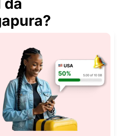
 da
gapura?