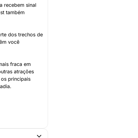
sa recebem sinal
oast também
rte dos trechos de
ntêm você
mais fraca em
utras atrações
os principais
adia.