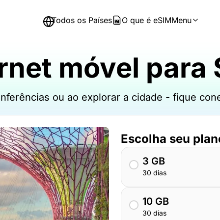
Todos os Países
O que é eSIM
Menu
rnet móvel para 
nferências ou ao explorar a cidade - fique con
Escolha seu plan
3 GB
30 dias
10 GB
30 dias