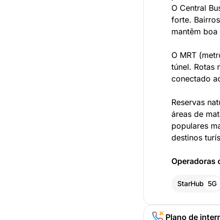
O Central Bu
forte. Bairr
mantêm boa 
O MRT (metrô
túnel. Rotas
conectado ao
Reservas nat
áreas de mat
populares ma
destinos tur
Operadoras 
StarHub
5G
Plano de inter