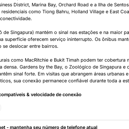
siness District, Marina Bay, Orchard Road e a Ilha de Sento
os residenciais como Tiong Bahru, Holland Village e East C
conectividade.
 de Singapura) mantém o sinal nas estações e na maior pa
 na superfície oferecem serviço ininterrupto. Os ônibus ma
 se deslocar entre bairros.
urais como MacRitchie e Bukit Timah podem ter cobertura 
a densa. Gardens by the Bay, o Zoológico de Singapura e o
ntêm sinal forte. Em visitas que abrangem áreas urbanas e 
ísticos, sua conexão permanece confiável durante toda a est
compatíveis & velocidade de conexão
net - mantenha seu número de telefone atual