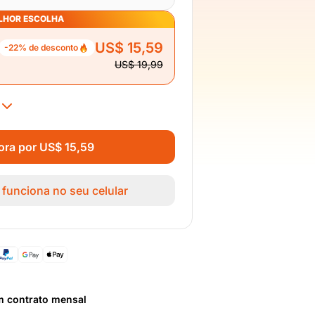
LHOR ESCOLHA
US$ 15,59
-22% de desconto
US$ 19,99
ra por US$ 15,59
 funciona no seu celular
m contrato mensal