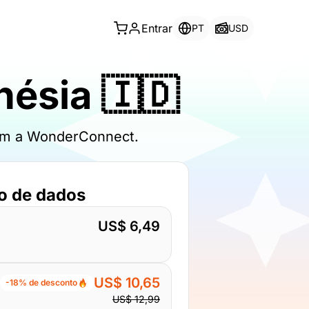
Entrar
PT
USD
nésia 🇮🇩
 com a WonderConnect.
o de dados
US$ 6,49
US$ 10,65
-18% de desconto
US$ 12,99