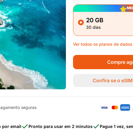
ME
20 GB
30 dias
Ver todos os planos de dados
Compre ago
Confira se o eSIM
pagamento seguras
o por email
Pronto para usar em 2 minutos
Pague 1 vez, se