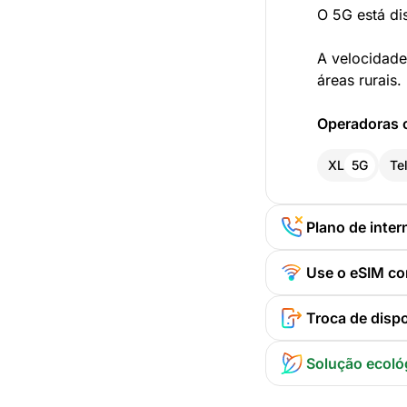
O 5G está di
A velocidade
áreas rurais.
Operadoras 
XL
5G
Te
Plano de inter
Use o eSIM co
Troca de dispo
Solução ecoló