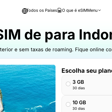
Todos os Países
O que é eSIM
Menu
IM de para Indo
xterior e sem taxas de roaming. Fique online
Escolha seu plan
3 GB
30 dias
10 GB
30 dias