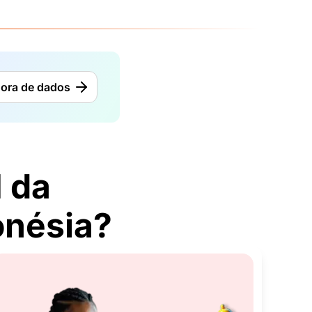
dora de dados
 da
onésia?