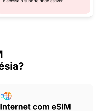
e acessa o suporte onde estiver.
M
ésia?
Internet com eSIM