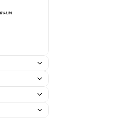
ละชนบท