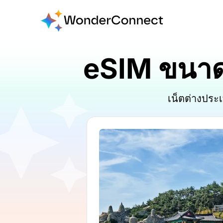
eSIM ขนาด ท
เน็ตต่างประ