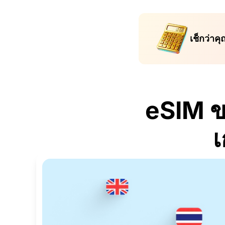
เช็กว่าค
eSIM ข
เ