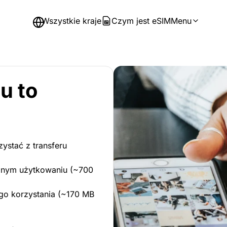
Wszystkie kraje
Czym jest eSIM
Menu
u to
ystać z transferu
lnym użytkowaniu (~700
o korzystania (~170 MB