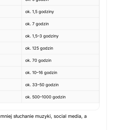
ok. 1,5 godziny
ok. 7 godzin
ok. 1,5–3 godziny
ok. 125 godzin
ok. 70 godzin
ok. 10–16 godzin
ok. 33–50 godzin
ok. 500–1000 godzin
 mniej słuchanie muzyki, social media, a