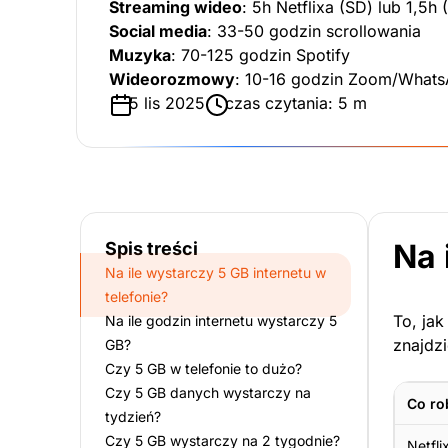
Streaming wideo
: 5h Netflixa (SD) lub 1,5h
Social media
: 33-50 godzin scrollowania
Muzyka
: 70-125 godzin Spotify
Wideorozmowy
: 10-16 godzin Zoom/What
5 lis 2025
czas czytania: 5 m
Na 
Spis treści
Na ile wystarczy 5 GB internetu w
telefonie?
To, jak
Na ile godzin internetu wystarczy 5
znajdzi
GB?
Czy 5 GB w telefonie to dużo?
Czy 5 GB danych wystarczy na
Co ro
tydzień?
Czy 5 GB wystarczy na 2 tygodnie?
Netfli