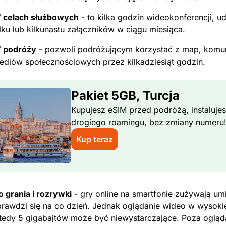
 celach służbowych
- to kilka godzin wideokonferencji, u
ilku lub kilkunastu załączników w ciągu miesiąca.
 podróży
- pozwoli podróżującym korzystać z map, komuni
ediów społecznościowych przez kilkadziesiąt godzin.
Pakiet 5GB, Turcja
Kupujesz eSIM przed podróżą, instaluje
drogiego roamingu, bez zmiany numeru
Kup teraz
o grania i rozrywki
- gry online na smartfonie zużywają umi
prawdzi się na co dzień. Jednak oglądanie wideo w wysokie
tedy 5 gigabajtów może być niewystarczające. Poza ogląd