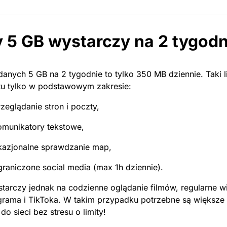
 5 GB wystarczy na 2 tygodn
danych 5 GB na 2 tygodnie to tylko 350 MB dziennie. Taki l
etu tylko w podstawowym zakresie:
rzeglądanie stron i poczty,
omunikatory tekstowe,
kazjonalne sprawdzanie map,
graniczone social media (max 1h dziennie).
starczy jednak na codzienne oglądanie filmów, regularne 
grama i TikToka. W takim przypadku potrzebne są większe p
do sieci bez stresu o limity!