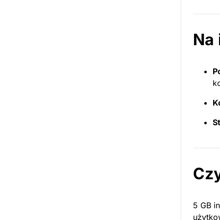
Na 
P
k
K
S
Czy
5 GB in
użytko