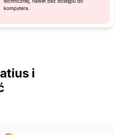
technicznej, nawet bez dostępu do
komputera.
atius i
ć