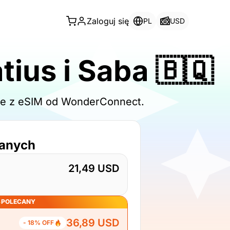
Zaloguj się
PL
USD
tius i Saba 🇧🇶
line z eSIM od WonderConnect.
danych
21,49 USD
POLECANY
36,89 USD
- 18% OFF