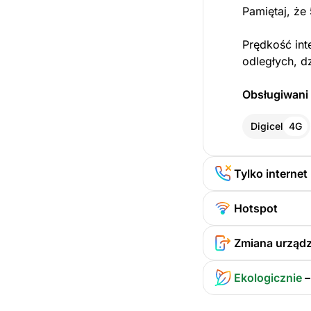
Pamiętaj, że
Prędkość int
odległych, d
Obsługiwani 
Digicel
4G
Tylko internet
Hotspot
Zmiana urządz
Ekologicznie
–