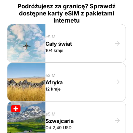
Podróżujesz za granicę? Sprawdź
dostępne karty eSIM z pakietami
internetu
eSIM
Cały świat
104 kraje
eSIM
Afryka
12 kraje
eSIM
Szwajcaria
Od 2,49 USD