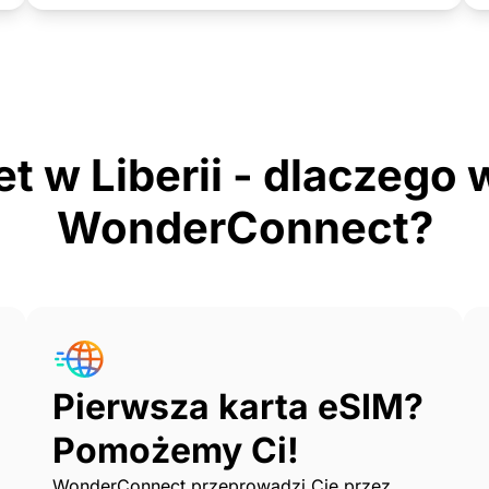
et w Liberii - dlaczego
WonderConnect?
Pierwsza karta eSIM?
Pomożemy Ci!
WonderConnect przeprowadzi Cię przez