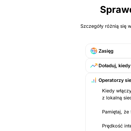
Sprawd
Szczegóły różnią się w
Zasięg
Doładuj, kied
Operatorzy sie
Kiedy włączy
z lokalną sie
Pamiętaj, że
Prędkość int