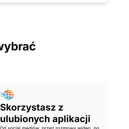
 wybrać
Skorzystasz z
ulubionych aplikacji
Od social mediów, przez rozmowy wideo, po