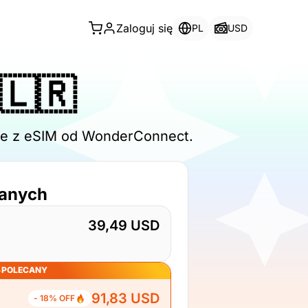
Zaloguj się
PL
USD
 🇱🇷
line z eSIM od WonderConnect.
danych
39,49 USD
POLECANY
91,83 USD
- 18% OFF