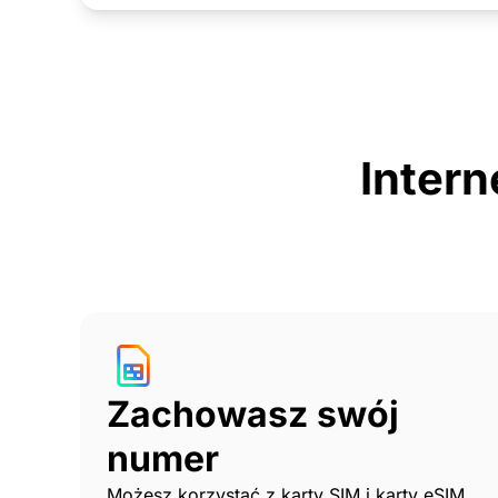
Intern
Zachowasz swój
numer
Możesz korzystać z karty SIM i karty eSIM