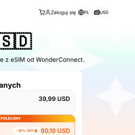
Zaloguj się
PL
USD
🇸🇩
line z eSIM od WonderConnect.
danych
39,99 USD
POLECANY
90,19 USD
- 18% OFF