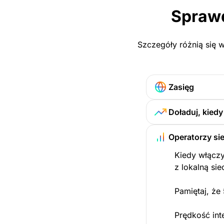
Sprawd
Szczegóły różnią się w
Zasięg
Doładuj, kied
Operatorzy sie
Kiedy włączy
z lokalną sie
Pamiętaj, że
Prędkość int