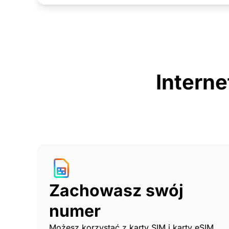
Interne
Zachowasz swój
numer
Możesz korzystać z karty SIM i karty eSIM