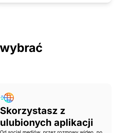
o wybrać
Skorzystasz z
ulubionych aplikacji
Od social mediów, przez rozmowy wideo, po