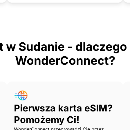
t w Sudanie - dlaczeg
WonderConnect?
Pierwsza karta eSIM?
Pomożemy Ci!
WonderConnect przeprowadzi Cię przez