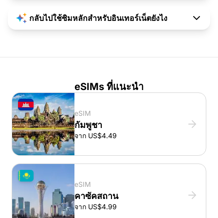
กลับไปใช้ซิมหลักสำหรับอินเทอร์เน็ตยังไง
eSIMs ที่แนะนำ
eSIM
กัมพูชา
จาก US$4.49
eSIM
คาซัคสถาน
จาก US$4.99