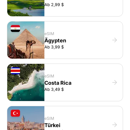
Ab 2,99 $
eSIM
Ägypten
Ab 3,99 $
eSIM
Costa Rica
Ab 3,49 $
eSIM
Türkei