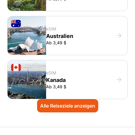
eSIM
Australien
Ab 3,49 $
eSIM
Kanada
Ab 3,49 $
Alle Reiseziele anzeigen