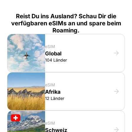
Reist Du ins Ausland? Schau Dir die
verfügbaren eSIMs an und spare beim
Roaming.
eSIM
Global
104 Länder
eSIM
Afrika
12 Länder
eSIM
Schweiz