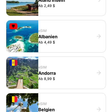
Aland Inseln
Ab 2,49 $
eSIM
Albanien
Ab 4,49 $
eSIM
Andorra
Ab 8,99 $
eSIM
Belgien