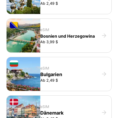
Ab 2,49 $
eSIM
Bosnien und Herzegowina
Ab 3,99 $
eSIM
Bulgarien
Ab 2,49 $
eSIM
Dänemark