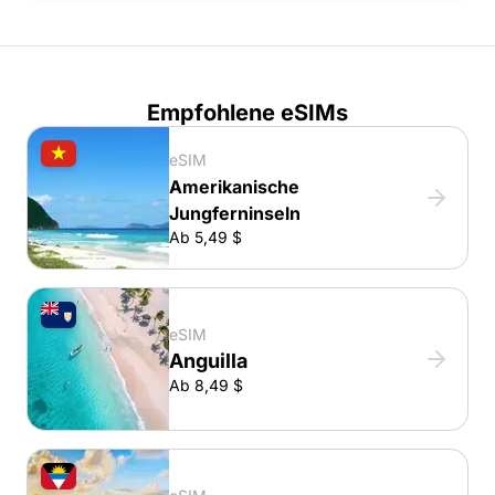
Empfohlene eSIMs
eSIM
Amerikanische
Jungferninseln
Ab 5,49 $
eSIM
Anguilla
Ab 8,49 $