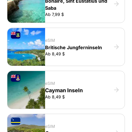
Bonaire, Sint Eustatius und
Saba
Ab 7,99 $
eSIM
Britische Jungferninseln
Ab 8,49 $
eSIM
Cayman Inseln
Ab 8,49 $
eSIM