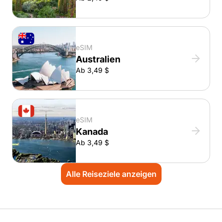
eSIM
Australien
Ab 3,49 $
eSIM
Kanada
Ab 3,49 $
Alle Reiseziele anzeigen