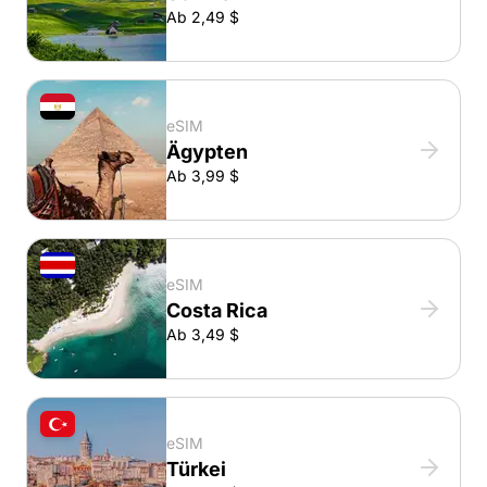
Ab 2,49 $
eSIM
Ägypten
Ab 3,99 $
eSIM
Costa Rica
Ab 3,49 $
eSIM
Türkei