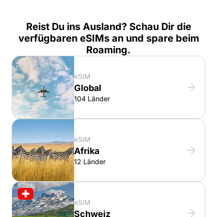
Reist Du ins Ausland? Schau Dir die
verfügbaren eSIMs an und spare beim
Roaming.
eSIM
Global
104 Länder
eSIM
Afrika
12 Länder
eSIM
Schweiz