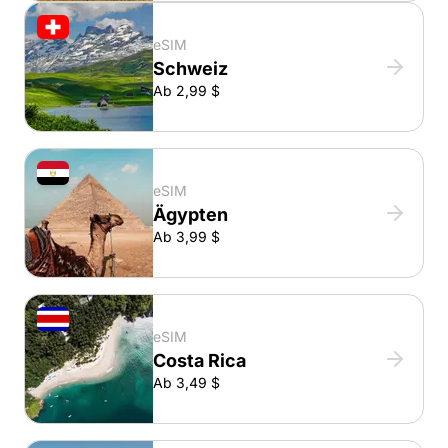
eSIM
Schweiz
Ab 2,99 $
eSIM
Ägypten
Ab 3,99 $
eSIM
Costa Rica
Ab 3,49 $