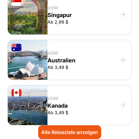
eSIM
Singapur
Ab 2,99 $
eSIM
Australien
Ab 3,49 $
eSIM
Kanada
Ab 3,49 $
Alle Reiseziele anzeigen