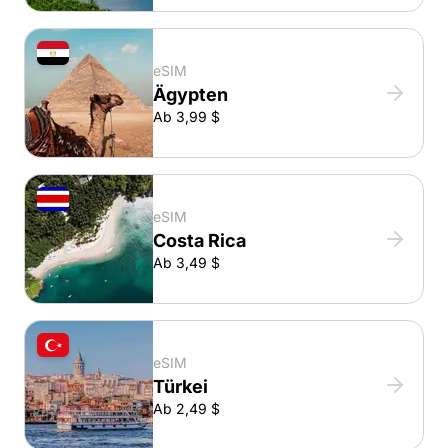
eSIM
Ägypten
Ab 3,99 $
eSIM
Costa Rica
Ab 3,49 $
eSIM
Türkei
Ab 2,49 $