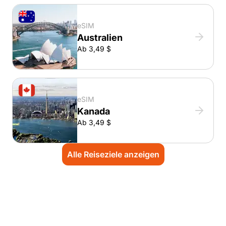
eSIM
Australien
Ab 3,49 $
eSIM
Kanada
Ab 3,49 $
Alle Reiseziele anzeigen