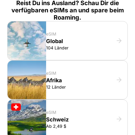
Reist Du ins Ausland? Schau Dir die
verfügbaren eSIMs an und spare beim
Roaming.
eSIM
Global
104 Länder
eSIM
Afrika
12 Länder
eSIM
Schweiz
Ab 2,49 $