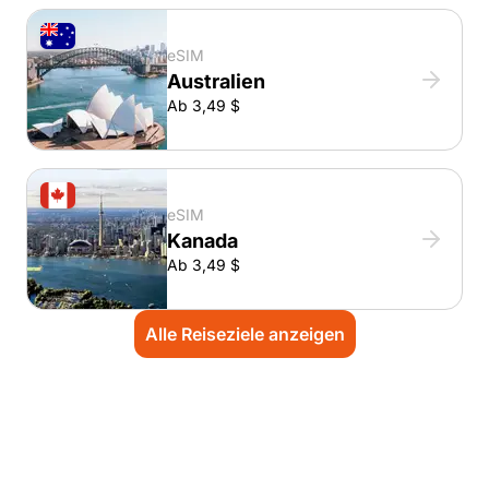
eSIM
Australien
Ab 3,49 $
eSIM
Kanada
Ab 3,49 $
Alle Reiseziele anzeigen