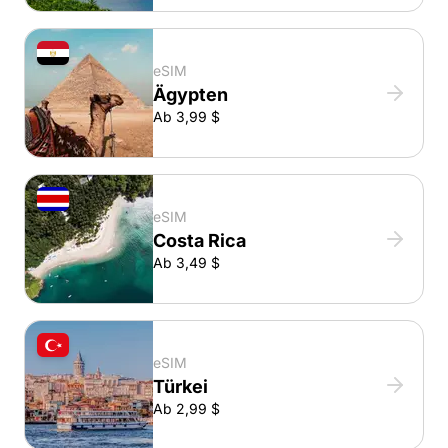
eSIM
Ägypten
Ab 3,99 $
eSIM
Costa Rica
Ab 3,49 $
eSIM
Türkei
Ab 2,99 $