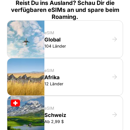
Reist Du ins Ausland? Schau Dir die
verfügbaren eSIMs an und spare beim
Roaming.
eSIM
Global
104 Länder
eSIM
Afrika
12 Länder
eSIM
Schweiz
Ab 2,99 $