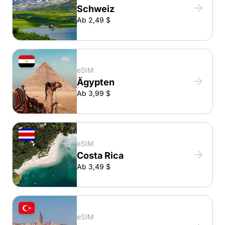
Schweiz
Ab 2,49 $
eSIM
Ägypten
Ab 3,99 $
eSIM
Costa Rica
Ab 3,49 $
eSIM