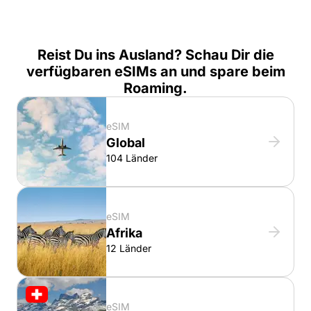
Reist Du ins Ausland? Schau Dir die
verfügbaren eSIMs an und spare beim
Roaming.
eSIM
Global
104 Länder
eSIM
Afrika
12 Länder
eSIM