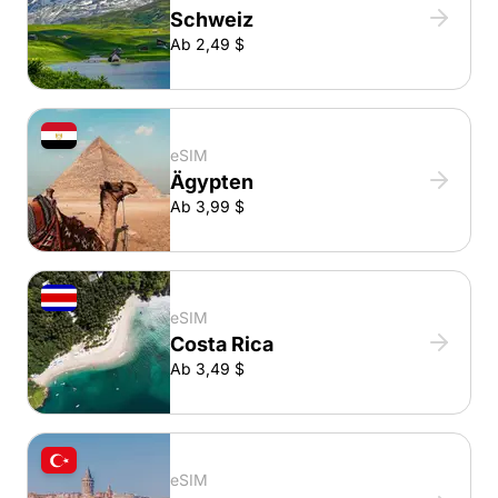
Schweiz
Ab 2,49 $
eSIM
Ägypten
Ab 3,99 $
eSIM
Costa Rica
Ab 3,49 $
eSIM