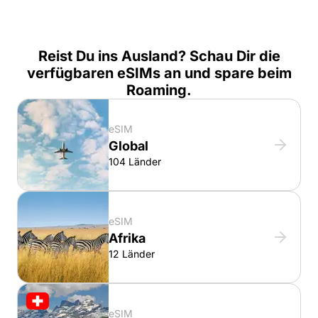
Reist Du ins Ausland? Schau Dir die
verfügbaren eSIMs an und spare beim
Roaming.
eSIM
Global
104 Länder
eSIM
Afrika
12 Länder
eSIM