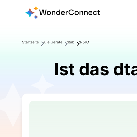
Startseite
Alle Geräte
dtab
d-51C
Ist das d