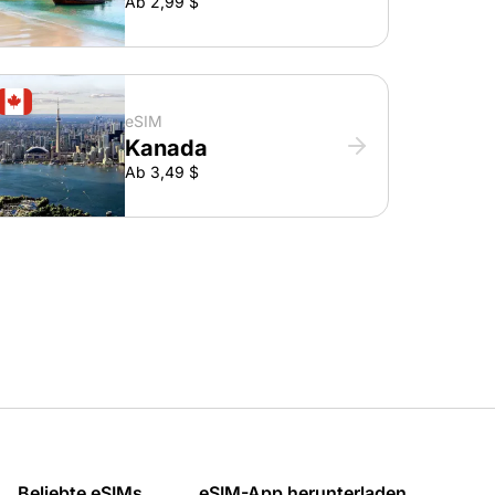
Ab 2,99 $
eSIM
Kanada
Ab 3,49 $
Beliebte eSIMs
eSIM-App herunterladen