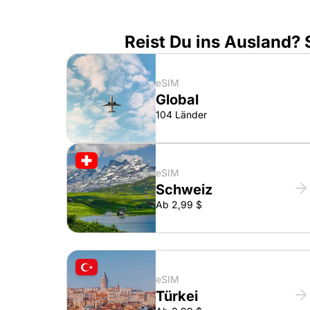
Reist Du ins Ausland?
eSIM
Global
104 Länder
eSIM
Schweiz
Ab 2,99 $
eSIM
Türkei