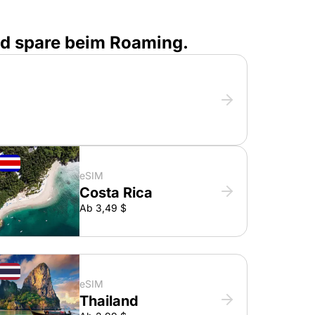
nd spare beim Roaming.
eSIM
Costa Rica
Ab 3,49 $
eSIM
Thailand