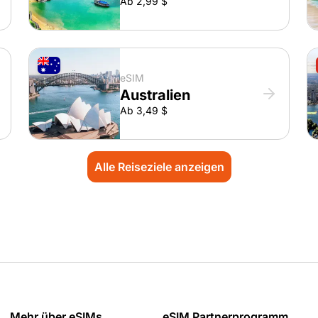
Ab 2,99 $
eSIM
Australien
Ab 3,49 $
Alle Reiseziele anzeigen
Mehr über eSIMs
eSIM Partnerprogramm