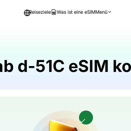
Reiseziele
Was ist eine eSIM
Menü
tab d-51C eSIM k