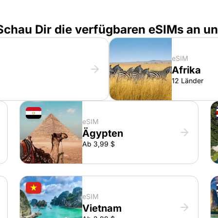
 Schau Dir die verfügbaren eSIMs an u
eSIM
Afrika
12 Länder
eSIM
Ägypten
Ab 3,99 $
eSIM
Vietnam