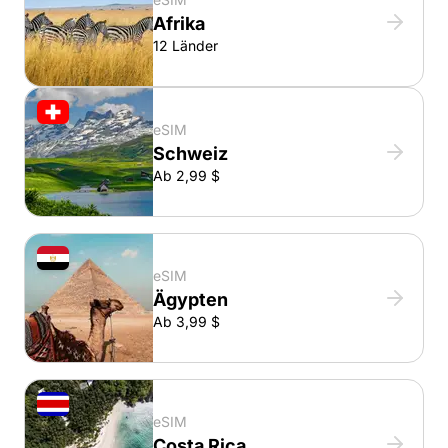
Afrika
12 Länder
eSIM
Schweiz
Ab 2,99 $
eSIM
Ägypten
Ab 3,99 $
eSIM
Costa Rica