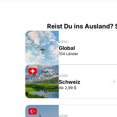
Reist Du ins Ausland?
eSIM
Global
104 Länder
eSIM
Schweiz
Ab 2,99 $
eSIM