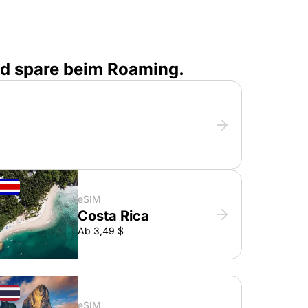
nd spare beim Roaming.
eSIM
Costa Rica
Ab 3,49 $
eSIM