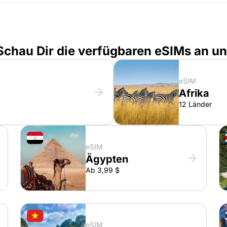
 Schau Dir die verfügbaren eSIMs an u
eSIM
Afrika
12 Länder
eSIM
Ägypten
Ab 3,99 $
eSIM