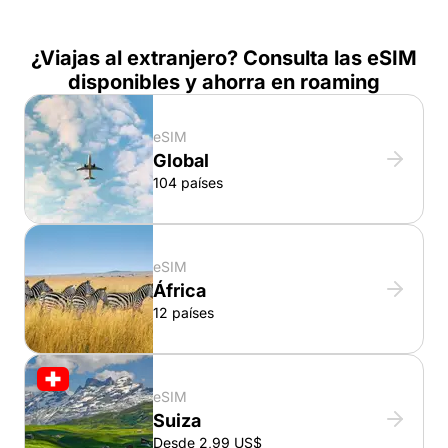
¿Viajas al extranjero? Consulta las eSIM
disponibles y ahorra en roaming
eSIM
Global
104 países
eSIM
África
12 países
eSIM
Suiza
Desde 2,99 US$