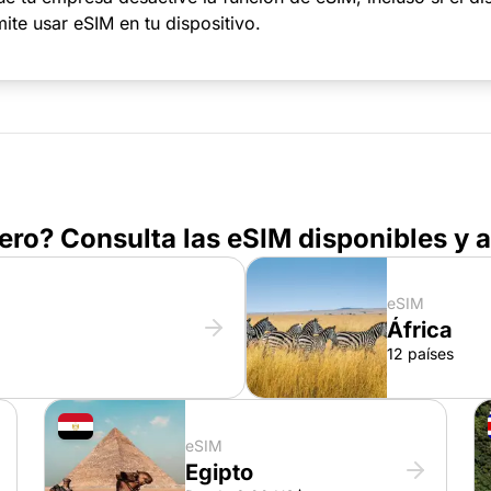
ite usar eSIM en tu dispositivo.
jero? Consulta las eSIM disponibles y
eSIM
África
12 países
eSIM
Egipto