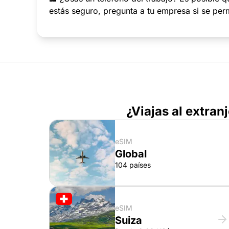
estás seguro, pregunta a tu empresa si se perm
¿Viajas al extran
eSIM
Global
104 países
eSIM
Suiza