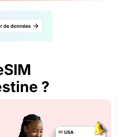
ur de données
eSIM
stine ?