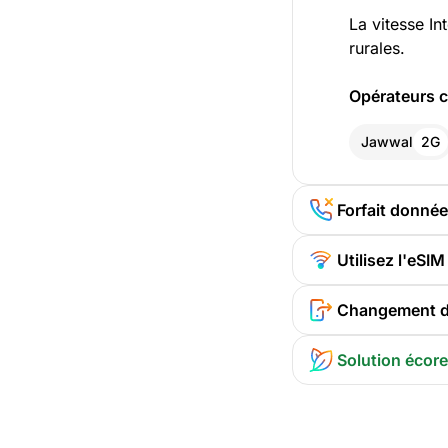
La vitesse In
rurales.
Opérateurs c
Jawwal
2G
Forfait donné
Utilisez l'eSI
Changement d'
Solution écor