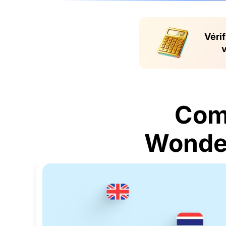
Véri
v
Com
Wonder