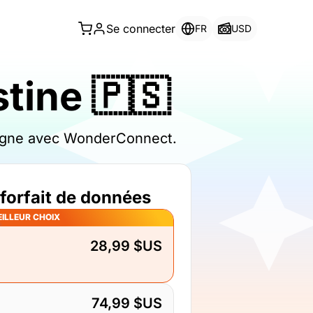
Se connecter
FR
USD
tine 🇵🇸
n ligne avec WonderConnect.
 forfait de données
ILLEUR CHOIX
28,99 $US
74,99 $US