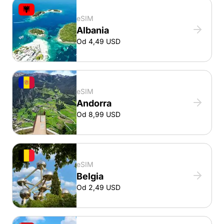
eSIM
Albania
Od 4,49 USD
eSIM
Andorra
Od 8,99 USD
eSIM
Belgia
Od 2,49 USD