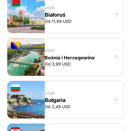
eSIM
Białoruś
Od 11,99 USD
eSIM
Bośnia i Hercegowina
Od 3,99 USD
eSIM
Bułgaria
Od 2,49 USD