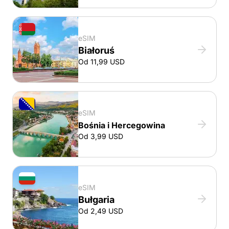
eSIM
Białoruś
Od 11,99 USD
eSIM
Bośnia i Hercegowina
Od 3,99 USD
eSIM
Bułgaria
Od 2,49 USD