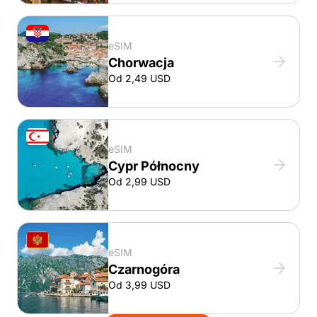
eSIM
Chorwacja
Od 2,49 USD
eSIM
Cypr Północny
Od 2,99 USD
eSIM
Czarnogóra
Od 3,99 USD