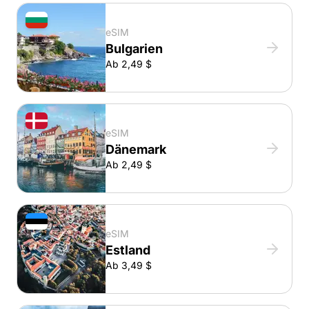
eSIM
Bulgarien
Ab 2,49 $
eSIM
Dänemark
Ab 2,49 $
eSIM
Estland
Ab 3,49 $