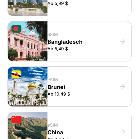
Ab 5,99 $
eSIM
Bangladesch
Ab 5,49 $
eSIM
Brunei
Ab 10,49 $
eSIM
China