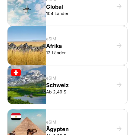
Global
104 Länder
eSIM
Afrika
12 Länder
eSIM
Schweiz
Ab 2,49 $
eSIM
Ägypten