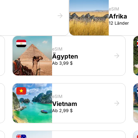
eSIM
Afrika
12 Länder
eSIM
Ägypten
Ab 3,99 $
eSIM
Vietnam
Ab 2,99 $