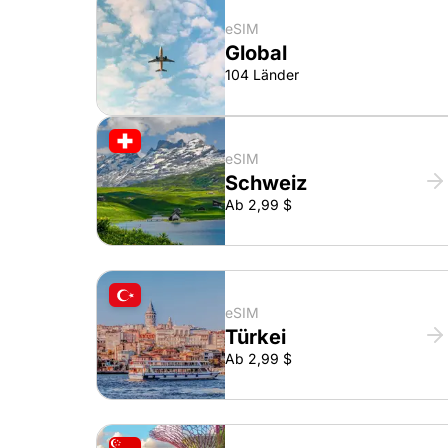
eSIM
Global
104 Länder
eSIM
Schweiz
Ab 2,99 $
eSIM
Türkei
Ab 2,99 $