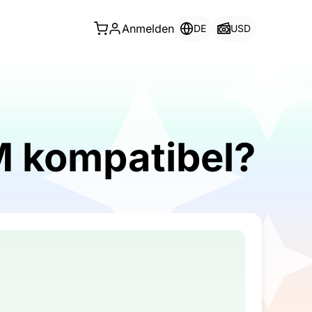
Anmelden
DE
USD
IM kompatibel?