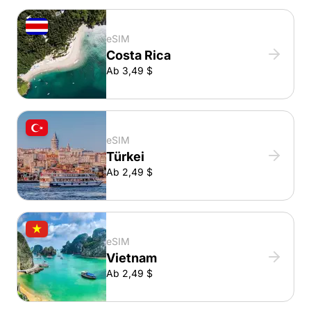
eSIM
Costa Rica
Ab 3,49 $
eSIM
Türkei
Ab 2,49 $
eSIM
Vietnam
Ab 2,49 $