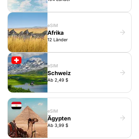
eSIM
Afrika
12 Länder
eSIM
Schweiz
Ab 2,49 $
eSIM
Ägypten
Ab 3,99 $