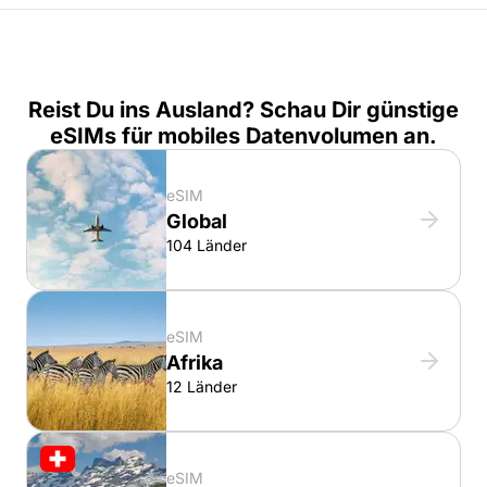
Reist Du ins Ausland? Schau Dir günstige
eSIMs für mobiles Datenvolumen an.
eSIM
Global
104 Länder
eSIM
Afrika
12 Länder
eSIM