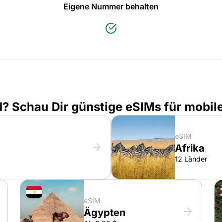
Eigene Nummer behalten
d? Schau Dir günstige eSIMs für mobi
eSIM
Afrika
12 Länder
eSIM
Ägypten