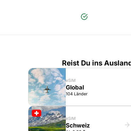
Reist Du ins Auslan
eSIM
Global
104 Länder
eSIM
Schweiz