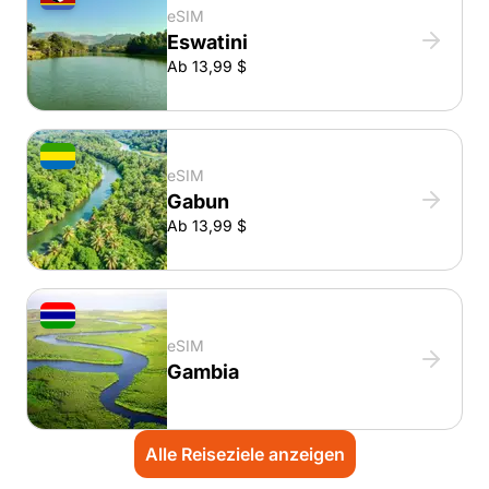
eSIM
Eswatini
Ab 13,99 $
eSIM
Gabun
Ab 13,99 $
eSIM
Gambia
Alle Reiseziele anzeigen