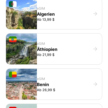
eSIM
Algerien
Ab 13,99 $
eSIM
Äthiopien
Ab 21,99 $
eSIM
Benin
Ab 26,99 $