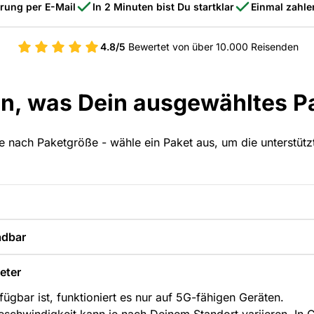
erung per E-Mail
In 2 Minuten bist Du startklar
Einmal zahle
4.8/5
Bewertet von über 10.000 Reisenden
an, was Dein ausgewähltes Pa
 je nach Paketgröße - wähle ein Paket aus, um die unterstüt
adbar
eter
ügbar ist, funktioniert es nur auf 5G-fähigen Geräten.