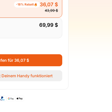
36,07 $
-18% Rabatt
43,99 $
69,99 $
ufen für 36,07 $
it Deinem Handy funktioniert