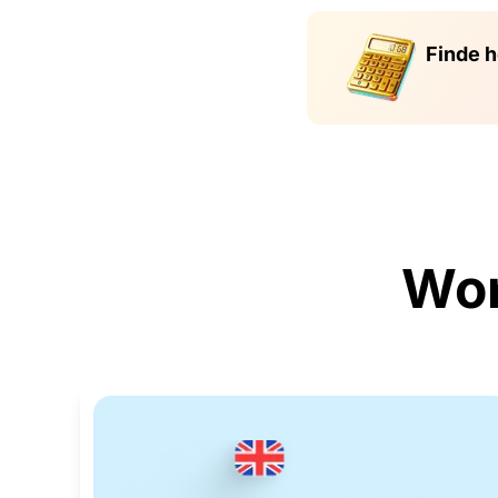
Finde h
Won