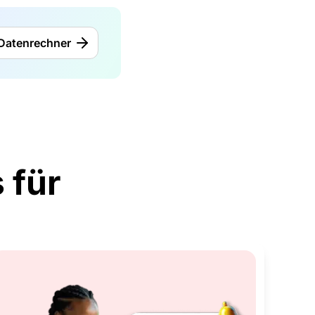
Datenrechner
 für