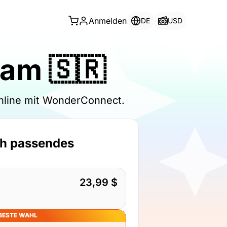
Anmelden
DE
USD
nam 🇸🇷
online mit WonderConnect.
ch passendes
23,99 $
BESTE WAHL