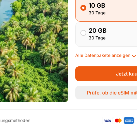
10 GB
30 Tage
20 GB
30 Tage
Alle Datenpakete anzeigen
Jetzt ka
Prüfe, ob die eSIM m
hlungsmethoden