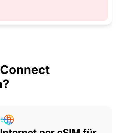
rConnect
n?
Internet per eSIM für