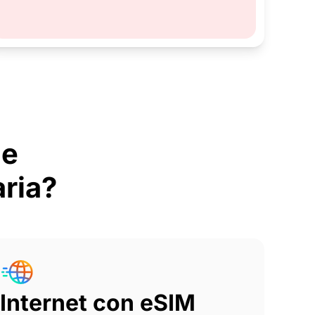
de
ria?
Internet con eSIM