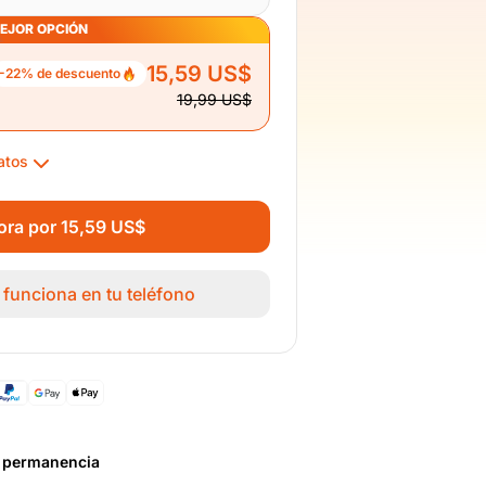
EJOR OPCIÓN
15,59 US$
-22% de descuento
19,99 US$
atos
ra por 15,59 US$
M funciona en tu teléfono
n permanencia