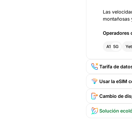
Las velocida
montañosas y
Operadores c
A1
5G
Yet
Tarifa de dato
Usar la eSIM 
Cambio de disp
Solución ecol