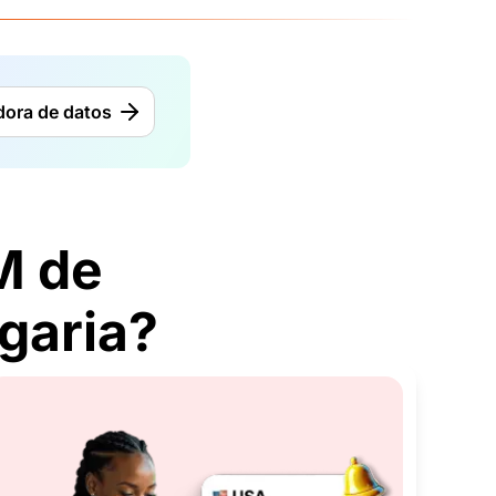
dora de datos
M de
garia?