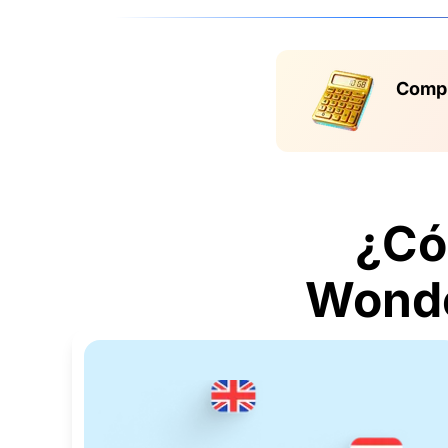
Compr
¿Có
Wonde