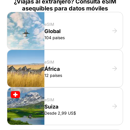
¿Viajas al extranjero? Consulta eSIM
asequibles para datos móviles
eSIM
Global
104 países
eSIM
África
12 países
eSIM
Suiza
Desde 2,99 US$