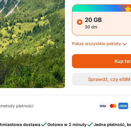
20 GB
30 dni
Pokaż wszystkie pakiety
Kup te
Sprawdź, czy eSIM 
metody płatności
hmiastowa dostawa
Gotowa w 2 minuty
Jedna płatność, 