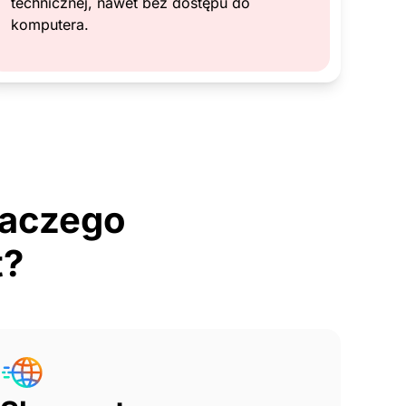
technicznej, nawet bez dostępu do
komputera.
dlaczego
t?