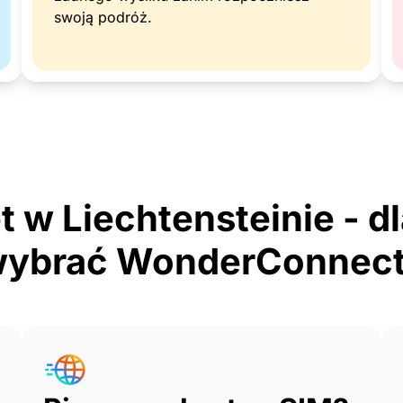
swoją podróż.
t w Liechtensteinie - 
ybrać WonderConnec