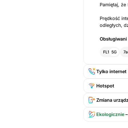
Pamiętaj, że
Prędkość int
odległych, d
Obsługiwani 
FL1
5G
7a
Tylko internet
Hotspot
Zmiana urządz
Ekologicznie
–