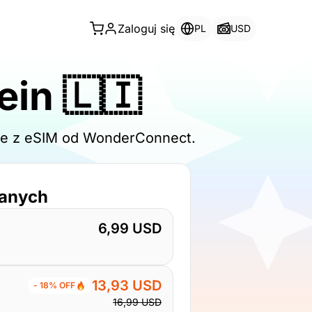
Zaloguj się
PL
USD
ein 🇱🇮
line z eSIM od WonderConnect.
danych
6,99 USD
13,93 USD
- 18% OFF
16,99 USD