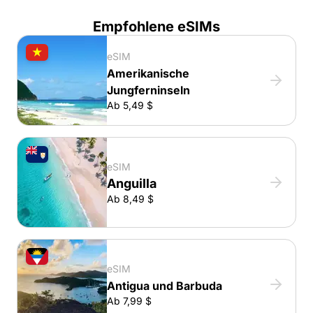
Empfohlene eSIMs
eSIM
Amerikanische
Jungferninseln
Ab 5,49 $
eSIM
Anguilla
Ab 8,49 $
eSIM
Antigua und Barbuda
Ab 7,99 $