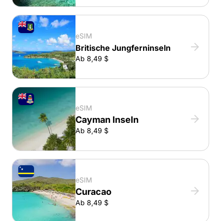
eSIM
Britische Jungferninseln
Ab 8,49 $
eSIM
Cayman Inseln
Ab 8,49 $
eSIM
Curacao
Ab 8,49 $