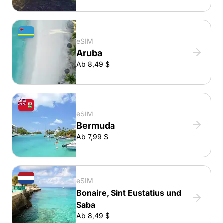
eSIM
Aruba
Ab 8,49 $
eSIM
Bermuda
Ab 7,99 $
eSIM
Bonaire, Sint Eustatius und
Saba
Ab 8,49 $