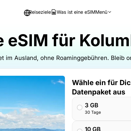
Reiseziele
Was ist eine eSIM
Menü
e eSIM für Kolum
et im Ausland, ohne Roaminggebühren. Bleib 
Wähle ein für Di
Datenpaket aus
3 GB
30 Tage
10 GB