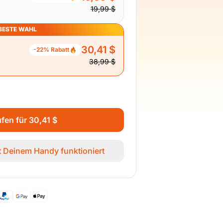
19,99 $
BESTE WAHL
30,41 $
-22% Rabatt
38,99 $
ufen für 30,41 $
it Deinem Handy funktioniert