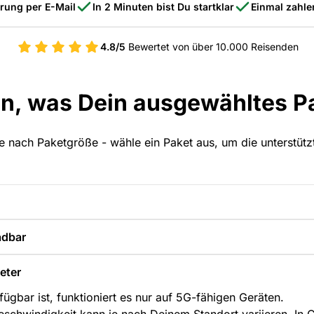
erung per E-Mail
In 2 Minuten bist Du startklar
Einmal zahle
4.8/5
Bewertet von über 10.000 Reisenden
an, was Dein ausgewähltes Pa
 je nach Paketgröße - wähle ein Paket aus, um die unterstüt
adbar
eter
ügbar ist, funktioniert es nur auf 5G-fähigen Geräten.