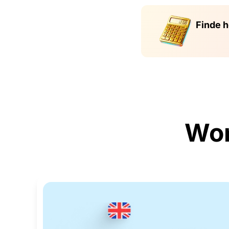
Finde h
Won