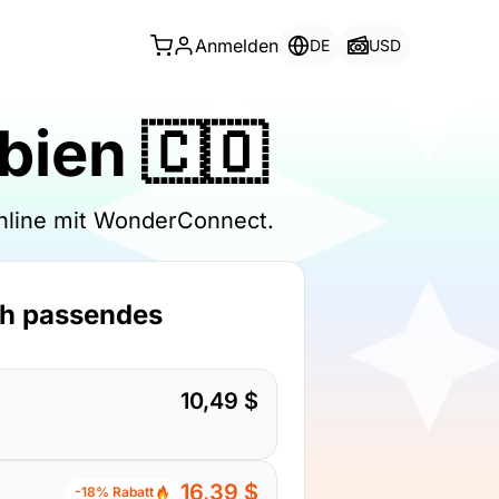
Anmelden
DE
USD
bien 🇨🇴
online mit WonderConnect.
ch passendes
10,49 $
16,39 $
-18% Rabatt