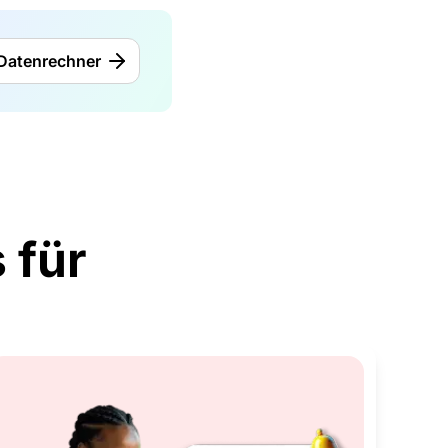
Datenrechner
 für