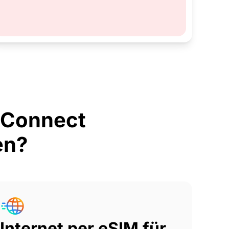
rConnect
en?
Internet per eSIM für