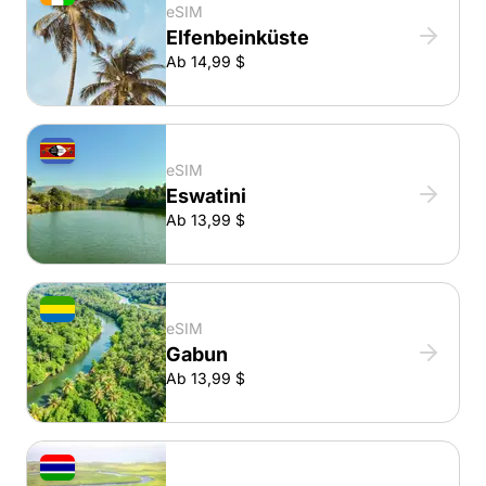
eSIM
Elfenbeinküste
Ab 14,99 $
eSIM
Eswatini
Ab 13,99 $
eSIM
Gabun
Ab 13,99 $