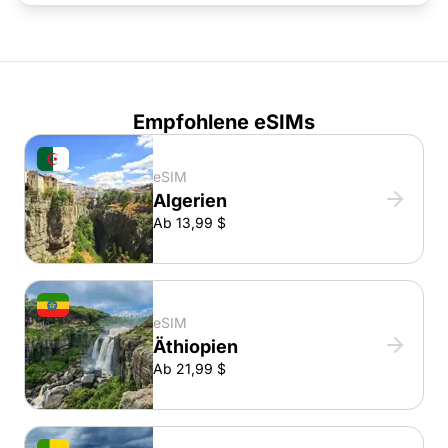
Empfohlene eSIMs
eSIM
Algerien
Ab 13,99 $
eSIM
Äthiopien
Ab 21,99 $