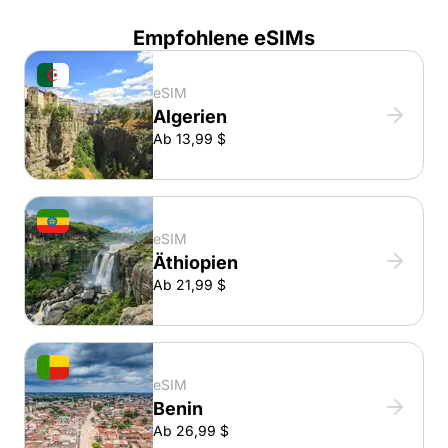
Empfohlene eSIMs
eSIM
Algerien
Ab 13,99 $
eSIM
Äthiopien
Ab 21,99 $
eSIM
Benin
Ab 26,99 $