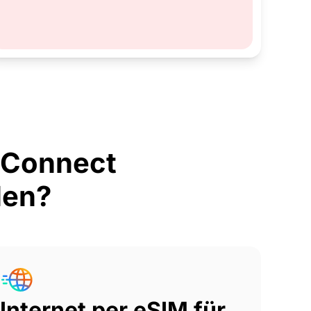
rConnect
len?
Internet per eSIM für