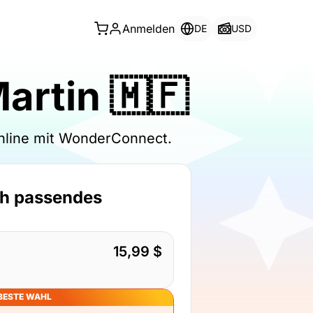
Anmelden
DE
USD
artin 🇲🇫
online mit WonderConnect.
ch passendes
15,99 $
BESTE WAHL