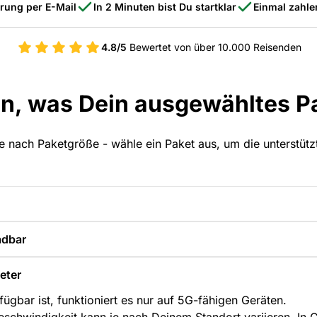
erung per E-Mail
In 2 Minuten bist Du startklar
Einmal zahle
4.8/5
Bewertet von über 10.000 Reisenden
an, was Dein ausgewähltes Pa
 je nach Paketgröße - wähle ein Paket aus, um die unterstüt
adbar
eter
ügbar ist, funktioniert es nur auf 5G-fähigen Geräten.